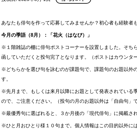
あなたも俳句を作って応募してみませんか？
初心者も経験者
今月の季語（8
月）：「花火（はなび）」
※１階雑誌の棚に俳句ポストコーナーを設置しました。そち
函していただくと投句完了となります。（ポストはカウンタ
※どちらかを選び句を詠むのが課題句で、課題句のお題以外
す。
※先月まで、もしくは来月以降にお題として発表されている
ので、ご注意ください。（投句の月のお題以外は「自由句」
※最優秀句に選ばれると、３か月後の「現代俳句」に掲載さ
※ひと月おひとり様１０句まで。個人情報はこの目的以外に